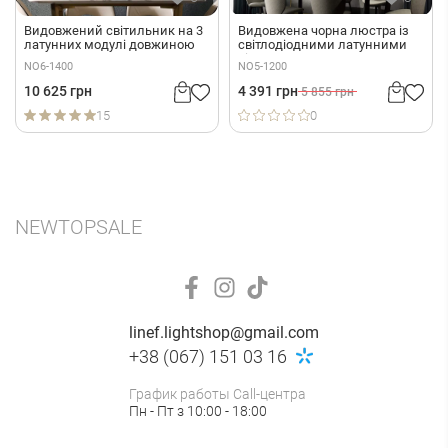
Видовжений світильник на 3
Видовжена чорна люстра із
латунних модулі довжиною
світлодіодними латунними
140 см
кільцями 120 см
NO6-1400
NO5-1200
10 625 грн
4 391 грн
5 855 грн
15
0
NEW
TOP
SALE
linef.lightshop@gmail.com
+38 (067) 151 03 16
График работы Call-центра
Пн - Пт з 10:00 - 18:00