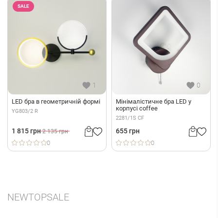
SALE
1
0
LED бра в геометричній формі
Мінімалістичнe бра LED у
корпусі coffee
YG803/2 R
2281/1S CF
1 815 грн
655 грн
2 135 грн
0
0
NEW
TOP
SALE